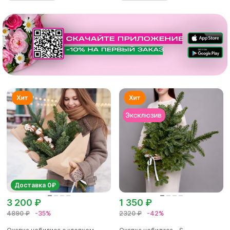
Доставка 0₽
3 200 ₽
1 350 ₽
4890 ₽
-35%
2320 ₽
-42%