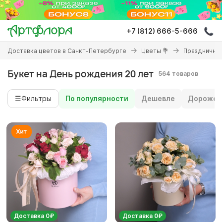
Перейти
к
основному
+7 (812) 666-5-666
содержанию
Вы
Доставка цветов в Санкт-Петербурге
Цветы 💐
Праздничны
здесь
Букет на День рождения 20 лет
564 товаров
☰
Фильтры
По популярности
Дешевле
Дороже
Доставка 0₽
Доставка 0₽