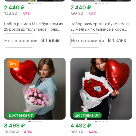
2 440 ₽
2 440 ₽
7440 ₽
-67%
6650 ₽
-63%
Набор размер М+ с букетом из
Набор размер М+ с букетом из
25 розовых тюльпанов (Голл...
25 желтых тюльпанов в коре...
В 1 клик
В 1 клик
Нет в наличии
Нет в наличии
Доставка 0₽
Доставка 0₽
8 499 ₽
4 492 ₽
16350 ₽
-48%
8050 ₽
-44%