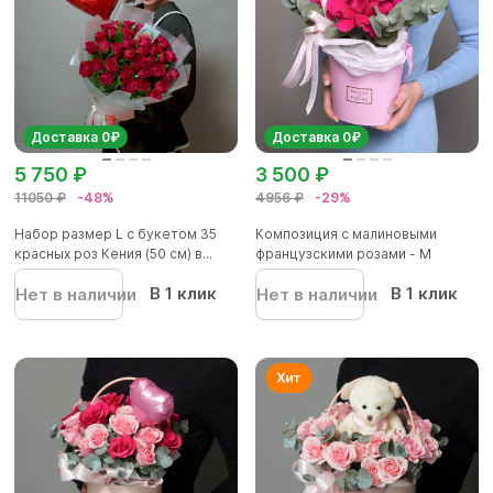
Доставка 0₽
Доставка 0₽
5 750 ₽
3 500 ₽
11050 ₽
-48%
4956 ₽
-29%
Набор размер L с букетом 35
Композиция с малиновыми
красных роз Кения (50 см) в...
французскими розами - M
В 1 клик
В 1 клик
Нет в наличии
Нет в наличии