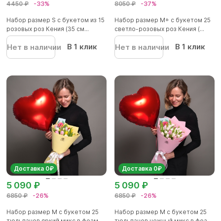
4450 ₽
-33%
8050 ₽
-37%
Набор размер S с букетом из 15
Набор размер M+ с букетом 25
розовых роз Кения (35 см...
светло-розовых роз Кения (...
В 1 клик
В 1 клик
Нет в наличии
Нет в наличии
Доставка 0₽
Доставка 0₽
5 090 ₽
5 090 ₽
6850 ₽
-26%
6850 ₽
-26%
Набор размер M с букетом 25
Набор размер M с букетом 25
тюльпанов яркий микс в фоам...
тюльпанов нежный микс в фоа...