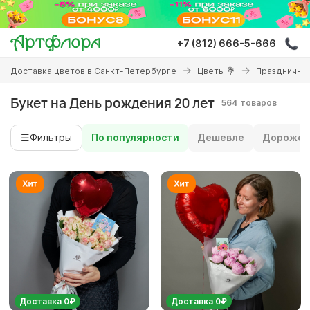
Перейти
к
основному
+7 (812) 666-5-666
содержанию
Вы
Доставка цветов в Санкт-Петербурге
Цветы 💐
Праздничны
здесь
Букет на День рождения 20 лет
564 товаров
☰
Фильтры
По популярности
Дешевле
Дороже
Доставка 0₽
Доставка 0₽