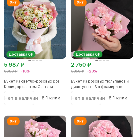
Доставка 0₽
Доставка 0₽
5 987 ₽
2 750 ₽
6680 ₽
-10%
3850 ₽
-29%
Букет из светло-розовых роз
Букет из розовых тюльпанов и
Кения, хризантем Сантини
диантусов - S в фоамиране
В 1 клик
В 1 клик
Нет в наличии
Нет в наличии