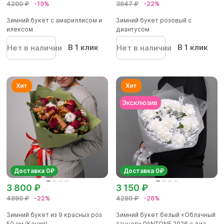
4200 ₽
-19%
3847 ₽
-22%
Зимний букет с амариллисом и
Зимний букет розовый с
илексом
диантусом
В 1 клик
В 1 клик
Нет в наличии
Нет в наличии
Доставка 0₽
Доставка 0₽
3 800 ₽
3 150 ₽
4890 ₽
-22%
4280 ₽
-26%
Зимний букет из 9 красных роз
Зимний букет белый «Облачный
50 см (Кения)
танцор» PANTONE 2026 с диа...