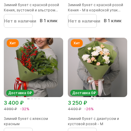
Зимний букет с красной розой
Зимний букет с красной розой
Кения, эустомой и альстром...
Кения - M в корейской упак...
В 1 клик
В 1 клик
Нет в наличии
Нет в наличии
Доставка 0₽
Доставка 0₽
3 400 ₽
3 250 ₽
4990 ₽
-32%
4400 ₽
-26%
Зимний букет с илексом
Зимний букет с диантусом и
красным
кустовой розой - M