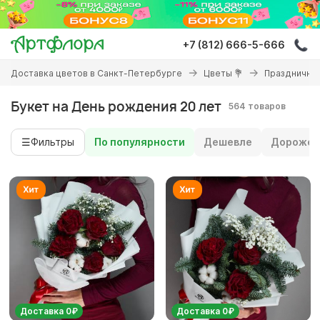
Перейти
к
основному
+7 (812) 666-5-666
содержанию
Вы
Доставка цветов в Санкт-Петербурге
Цветы 💐
Праздничны
здесь
Букет на День рождения 20 лет
564 товаров
☰
Фильтры
По популярности
Дешевле
Дороже
Доставка 0₽
Доставка 0₽