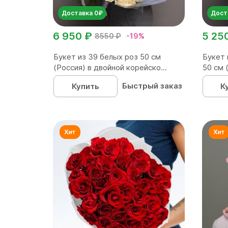
Доставка 0₽
Дост
6 950 ₽
5 25
8550 ₽
-19%
Букет из 39 белых роз 50 см
Букет 
(Россия) в двойной корейско...
50 см 
Быстрый заказ
Купить
К