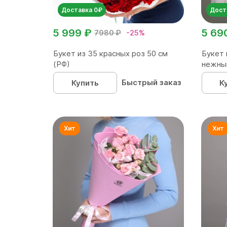
Доставка 0₽
Дост
5 999 ₽
5 69
7980 ₽
-25%
Букет из 35 красных роз 50 см
Букет 
(РФ)
нежны
Быстрый заказ
Купить
К