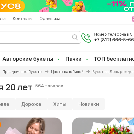
ата
Контакты
Франшиза
Номер телефона в СП
+7 (812) 666-5-6
Авторские букеты
Пачки
ТОП бесплатн
Праздничные букеты
Цветы на юбилей
Букет на День рожден
 20 лет
564 товаров
вле
Дороже
Хиты
Новинки