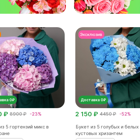
авка 0₽
Доставка 0₽
0 ₽
2 150 ₽
8900 ₽
-23%
4450 ₽
-52%
из 5 гортензий микс в
Букет из 5 голубых и белых
ране
кустовых хризантем