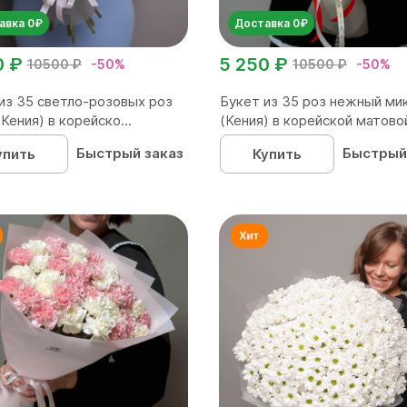
авка 0₽
Доставка 0₽
0 ₽
5 250 ₽
10500 ₽
-50%
10500 ₽
-50%
из 35 светло-розовых роз
Букет из 35 роз нежный ми
(Кения) в корейско...
(Кения) в корейской матовой
Быстрый заказ
Быстрый
упить
Купить