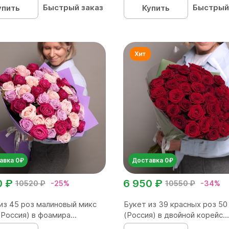
Быстрый заказ
Быстрый
упить
Купить
авка 0₽
Доставка 0₽
0 ₽
6 950 ₽
10520 ₽
-25%
10550 ₽
-34%
из 45 роз малиновый микс
Букет из 39 красных роз 50
(Россия) в фоамира...
(Россия) в двойной корейс...