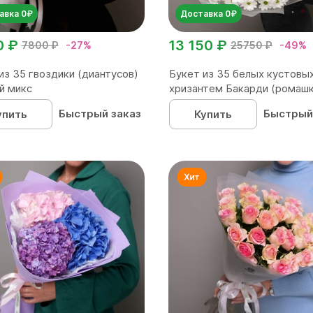
авка 0₽
Доставка 0₽
0 ₽
13 150 ₽
7800 ₽
-27%
25750 ₽
-49%
из 35 гвоздики (диантусов)
Букет из 35 белых кустовы
й микс
хризантем Бакарди (ромашка
Быстрый заказ
Быстрый
упить
Купить