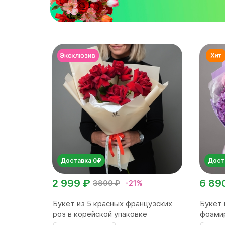
Доставка 0₽
Дост
2 999 ₽
6 89
3800 ₽
-21%
Букет из 5 красных французских
Букет 
роз в корейской упаковке
фоами