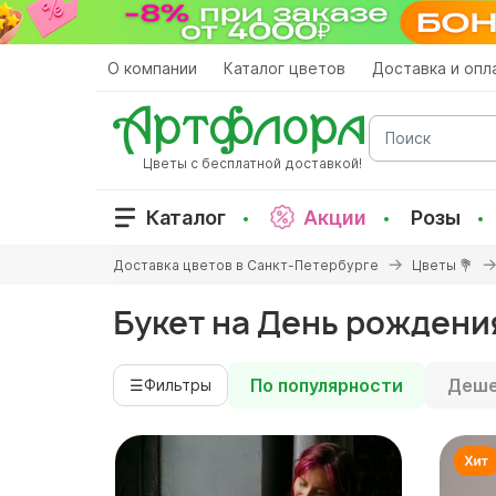
Перейти
к
основному
О компании
Каталог цветов
Доставка и опл
содержанию
Поиск
Цветы с бесплатной доставкой!
Каталог
Акции
Розы
Вы
Доставка цветов в Санкт-Петербурге
Цветы 💐
здесь
Букет на День рождения
По популярности
Деше
☰
Фильтры