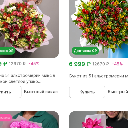
авка 0₽
Доставка 0₽
9 ₽
6 999 ₽
12670 ₽
-45%
12670 ₽
-45%
из 51 альстромерии микс в
Букет из 51 альстромерии 
кой светлой упако...
Быстрый заказ
Быстрый
упить
Купить