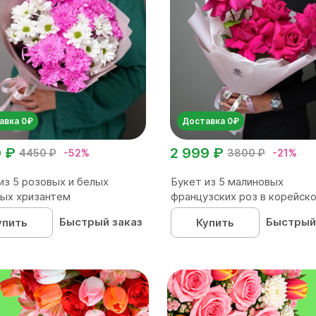
авка 0₽
Доставка 0₽
0 ₽
2 999 ₽
4450 ₽
-52%
3800 ₽
-21%
из 5 розовых и белых
Букет из 5 малиновых
ых хризантем
французских роз в корейск
упаков...
Быстрый заказ
Быстрый
упить
Купить