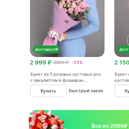
Доставка 0₽
Дост
2 999 ₽
2 15
3899 ₽
-23%
Букет из 5 розовых кустовых роз
Букет 
с эвкалиптом в фоамиран...
кустов
Быстрый заказ
Купить
К
Все по 2999₽