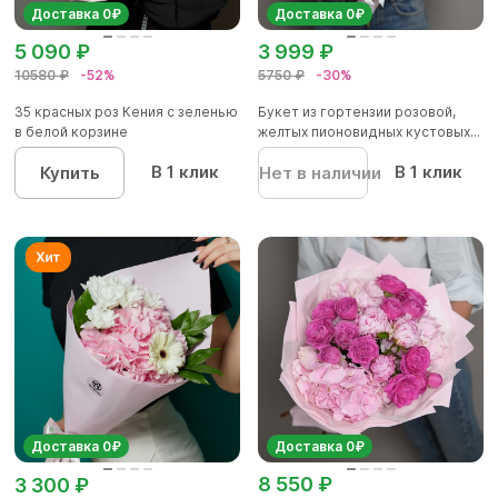
Доставка 0₽
Доставка 0₽
5 090 ₽
3 999 ₽
10580 ₽
-52%
5750 ₽
-30%
35 красных роз Кения с зеленью
Букет из гортензии розовой,
в белой корзине
желтых пионовидных кустовых...
В 1 клик
В 1 клик
Купить
Нет в наличии
Доставка 0₽
Доставка 0₽
8 550 ₽
3 300 ₽