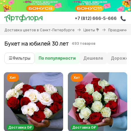
Перейти
к
основному
+7 (812) 666-5-666
содержанию
Вы
Доставка цветов в Санкт-Петербурге
Цветы 💐
Праздничны
здесь
Букет на юбилей 30 лет
493 товаров
☰
Фильтры
По популярности
Дешевле
Дороже
Доставка 0₽
Доставка 0₽