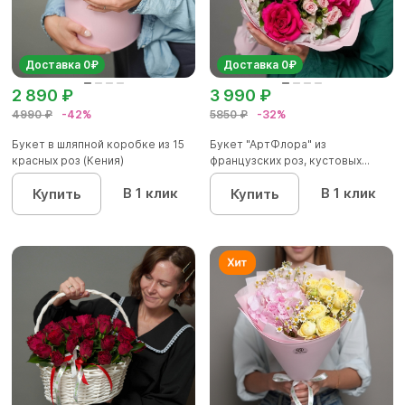
Доставка 0₽
Доставка 0₽
2 890 ₽
3 990 ₽
4990 ₽
-42%
5850 ₽
-32%
Букет в шляпной коробке из 15
Букет "АртФлора" из
красных роз (Кения)
французских роз, кустовых...
В 1 клик
В 1 клик
Купить
Купить