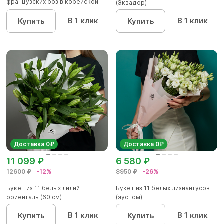
французских роз в корейской
(Эквадор)
матов...
В 1 клик
В 1 клик
Купить
Купить
Доставка 0₽
Доставка 0₽
11 099 ₽
6 580 ₽
12600 ₽
-12%
8950 ₽
-26%
Букет из 11 белых лилий
Букет из 11 белых лизиантусов
ориенталь (60 см)
(эустом)
В 1 клик
В 1 клик
Купить
Купить