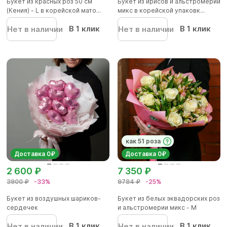
Букет из красных роз 50 см
Букет из ирисов и альстромерии
(Кения) - L в корейской мато...
микс в корейской упаковк...
В 1 клик
В 1 клик
Нет в наличии
Нет в наличии
как 51 роза
Доставка 0₽
Доставка 0₽
2 600 ₽
7 350 ₽
3900 ₽
-33%
9784 ₽
-25%
Букет из воздушных шариков-
Букет из белых эквадорских роз
сердечек
и альстромерии микс - М
В 1 клик
В 1 клик
Нет в наличии
Нет в наличии