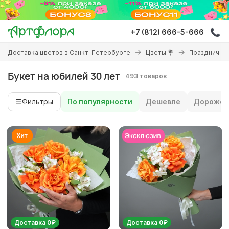
Перейти
к
основному
+7 (812) 666-5-666
содержанию
Вы
Доставка цветов в Санкт-Петербурге
Цветы 💐
Праздничны
здесь
Букет на юбилей 30 лет
493 товаров
☰
Фильтры
По популярности
Дешевле
Дороже
Доставка 0₽
Доставка 0₽