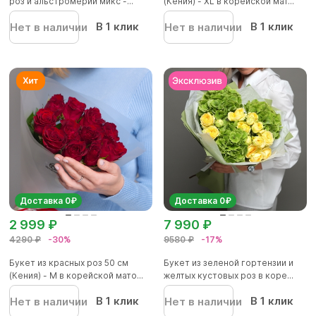
роз и альстромерии микс -...
(Кения) - XL в корейской мат...
В 1 клик
В 1 клик
Нет в наличии
Нет в наличии
Доставка 0₽
Доставка 0₽
2 999 ₽
7 990 ₽
4290 ₽
-30%
9580 ₽
-17%
Букет из красных роз 50 см
Букет из зеленой гортензии и
(Кения) - M в корейской мато...
желтых кустовых роз в коре...
В 1 клик
В 1 клик
Нет в наличии
Нет в наличии