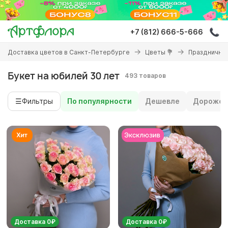
Перейти
к
основному
+7 (812) 666-5-666
содержанию
Вы
Доставка цветов в Санкт-Петербурге
Цветы 💐
Праздничны
здесь
Букет на юбилей 30 лет
493 товаров
☰
Фильтры
По популярности
Дешевле
Дороже
Доставка 0₽
Доставка 0₽