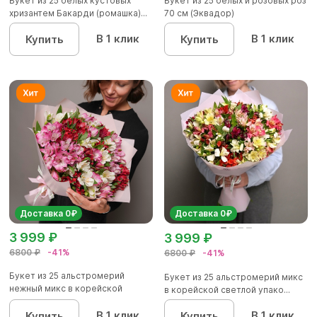
Букет из 25 белых кустовых
Букет из 25 белых и розовых роз
хризантем Бакарди (ромашка)...
70 см (Эквадор)
В 1 клик
В 1 клик
Купить
Купить
Доставка 0₽
Доставка 0₽
3 999 ₽
3 999 ₽
6800 ₽
-41%
6800 ₽
-41%
Букет из 25 альстромерий
Букет из 25 альстромерий микс
нежный микс в корейской
в корейской светлой упако...
упаков...
В 1 клик
В 1 клик
Купить
Купить