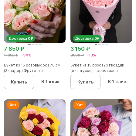
Доставка 0₽
Доставка 0₽
7 850 ₽
3 150 ₽
11950 ₽
-34%
3600 ₽
-13%
Букет из 15 розовых роз 70 см
Букет из 15 розовых гвоздик
(Эквадор) Фрутетто
(диантусов) в фоамиране
В 1 клик
В 1 клик
Купить
Купить