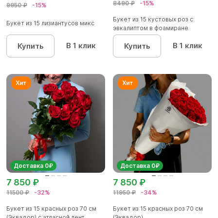
8490 ₽
-15%
9950 ₽
-15%
Букет из 15 кустовых роз с
Букет из 15 лизиантусов микс
эвкалиптом в фоамиране
В 1 клик
В 1 клик
Купить
Купить
Доставка 0₽
Доставка 0₽
7 850 ₽
7 850 ₽
11500 ₽
-32%
11950 ₽
-34%
Букет из 15 красных роз 70 см
Букет из 15 красных роз 70 см
(Эквадор) с атласной лент...
(Эквадор)