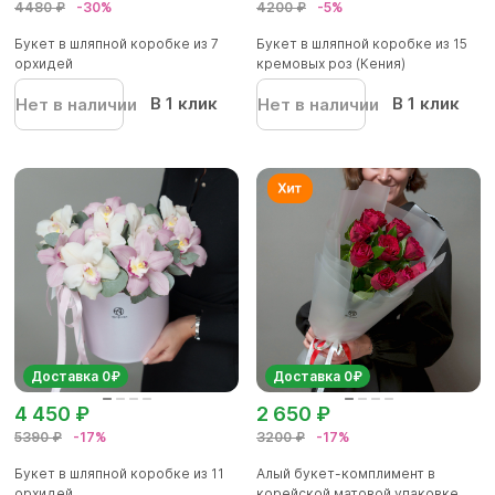
4480 ₽
-30%
4200 ₽
-5%
Букет в шляпной коробке из 7
Букет в шляпной коробке из 15
орхидей
кремовых роз (Кения)
В 1 клик
В 1 клик
Нет в наличии
Нет в наличии
Доставка 0₽
Доставка 0₽
4 450 ₽
2 650 ₽
5390 ₽
-17%
3200 ₽
-17%
Букет в шляпной коробке из 11
Алый букет-комплимент в
орхидей
корейской матовой упаковке