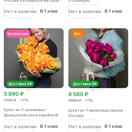
(Россия) в корейской матовой...
(Голландия)
В 1 клик
В 1 клик
Нет в наличии
Нет в наличии
Доставка 0₽
Доставка 0₽
5 890 ₽
8 580 ₽
7100 ₽
-17%
9680 ₽
-11%
Букет из 11 оранжевых
Букет из 11 малиновых пионов
французских роз в корейской
(Россия)
упако...
В 1 клик
В 1 клик
Нет в наличии
Нет в наличии