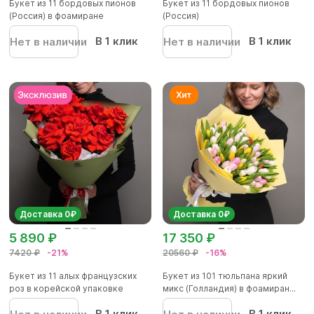
Букет из 11 бордовых пионов
Букет из 11 бордовых пионов
(Россия) в фоамиране
(Россия)
В 1 клик
В 1 клик
Нет в наличии
Нет в наличии
Доставка 0₽
Доставка 0₽
5 890 ₽
17 350 ₽
7420 ₽
-21%
20560 ₽
-16%
Букет из 11 алых французских
Букет из 101 тюльпана яркий
роз в корейской упаковке
микс (Голландия) в фоамиран...
В 1 клик
В 1 клик