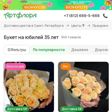
Перейти
к
основному
+7 (812) 666-5-666
содержанию
Вы
Доставка цветов в Санкт-Петербурге
Цветы 💐
Праздничны
здесь
Букет на юбилей 35 лет
559 товаров
☰
Фильтры
По популярности
Дешевле
Дороже
Доставка 0₽
Доставка 0₽