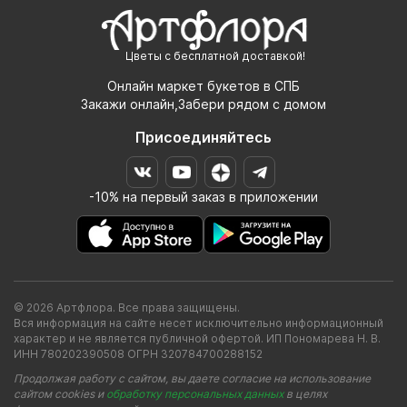
Цветы с бесплатной доставкой!
Онлайн маркет букетов в СПБ
Закажи онлайн,Забери рядом с домом
Присоединяйтесь
-10% на первый заказ в приложении
© 2026 Артфлора. Все права защищены.
Вся информация на сайте несет исключительно информационный
характер и не является публичной офертой. ИП Пономарева Н. В.
ИНН 780202390508 ОГРН 320784700288152
Продолжая работу с сайтом, вы даете согласие на использование
сайтом cookies и
обработку персональных данных
в целях