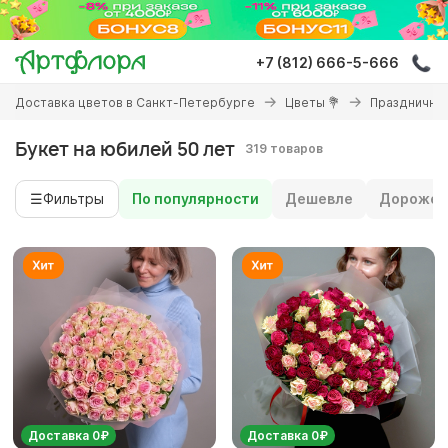
Перейти
к
основному
+7 (812) 666-5-666
содержанию
Вы
Доставка цветов в Санкт-Петербурге
Цветы 💐
Праздничны
здесь
Букет на юбилей 50 лет
319 товаров
☰
Фильтры
По популярности
Дешевле
Дороже
Доставка 0₽
Доставка 0₽