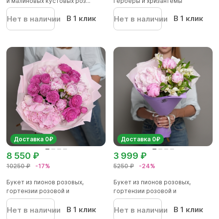
и малиновых кустовых роз...
герберы и хризантемы
В 1 клик
В 1 клик
Нет в наличии
Нет в наличии
Доставка 0₽
Доставка 0₽
8 550 ₽
3 999 ₽
10250 ₽
-17%
5250 ₽
-24%
Букет из пионов розовых,
Букет из пионов розовых,
гортензии розовой и
гортензии розовой и
малиновой...
альстромер...
В 1 клик
В 1 клик
Нет в наличии
Нет в наличии