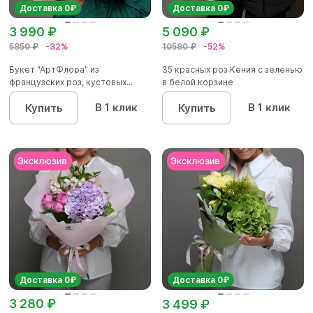
Доставка 0₽
Доставка 0₽
3 990 ₽
5 090 ₽
5850 ₽
-32%
10580 ₽
-52%
Букет "АртФлора" из
35 красных роз Кения с зеленью
французских роз, кустовых...
в белой корзине
В 1 клик
В 1 клик
Купить
Купить
Доставка 0₽
Доставка 0₽
3 280 ₽
3 499 ₽