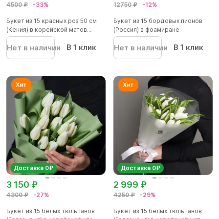
4500 ₽
-33%
12750 ₽
-12%
Букет из 15 красных роз 50 см
Букет из 15 бордовых пионов
(Кения) в корейской матов...
(Россия) в фоамиране
В 1 клик
В 1 клик
Нет в наличии
Нет в наличии
Доставка 0₽
Доставка 0₽
3 150 ₽
2 999 ₽
4300 ₽
-27%
4250 ₽
-29%
Букет из 15 белых тюльпанов
Букет из 15 белых тюльпанов