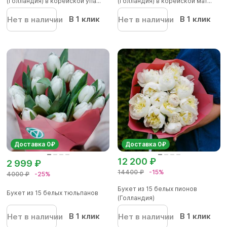
(Голландия) в корейской упа...
(Голландия) в корейской мат...
В 1 клик
В 1 клик
Нет в наличии
Нет в наличии
Доставка 0₽
Доставка 0₽
12 200 ₽
2 999 ₽
14400 ₽
-15%
4000 ₽
-25%
Букет из 15 белых пионов
Букет из 15 белых тюльпанов
(Голландия)
В 1 клик
В 1 клик
Нет в наличии
Нет в наличии