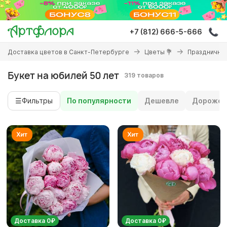
Перейти
к
основному
+7 (812) 666-5-666
содержанию
Вы
Доставка цветов в Санкт-Петербурге
Цветы 💐
Праздничны
здесь
Букет на юбилей 50 лет
319 товаров
☰
Фильтры
По популярности
Дешевле
Дороже
Доставка 0₽
Доставка 0₽