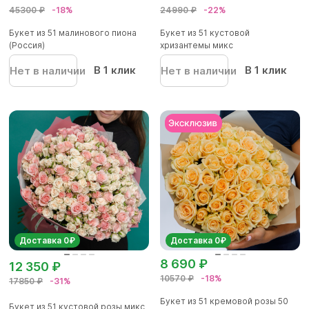
45300 ₽
-18%
24990 ₽
-22%
Букет из 51 малинового пиона
Букет из 51 кустовой
(Россия)
хризантемы микс
В 1 клик
В 1 клик
Нет в наличии
Нет в наличии
Доставка 0₽
Доставка 0₽
8 690 ₽
12 350 ₽
10570 ₽
-18%
17850 ₽
-31%
Букет из 51 кремовой розы 50
Букет из 51 кустовой розы микс