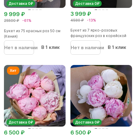
Доставка 0₽
Доставка 0₽
3 999 ₽
9 999 ₽
4580 ₽
-13%
25500 ₽
-61%
Букет из 7 ярко-розовых
Букет из 75 красных роз 50 см
французских роз в корейской
(Кения)
упа...
В 1 клик
В 1 клик
Нет в наличии
Нет в наличии
Доставка 0₽
Доставка 0₽
6 500 ₽
6 500 ₽