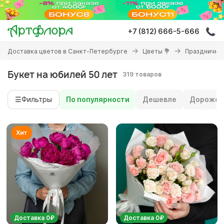
Перейти
к
основному
+7 (812) 666-5-666
содержанию
Вы
Доставка цветов в Санкт-Петербурге
Цветы 💐
Праздничны
здесь
Букет на юбилей 50 лет
319 товаров
☰
Фильтры
По популярности
Дешевле
Дороже
Доставка 0₽
Доставка 0₽