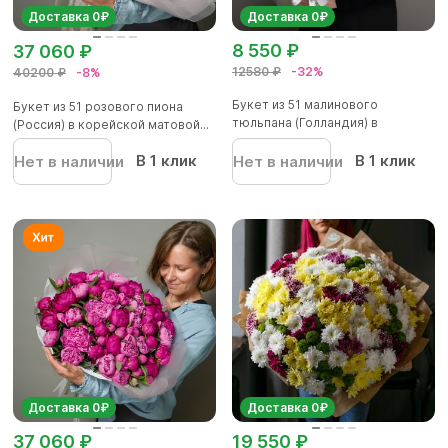
Доставка 0₽
Доставка 0₽
8 550 ₽
37 060 ₽
12580 ₽
-32%
40200 ₽
-8%
Букет из 51 малинового
Букет из 51 розового пиона
тюльпана (Голландия) в
(Россия) в корейской матовой...
корейской...
В 1 клик
В 1 клик
Нет в наличии
Нет в наличии
Доставка 0₽
Доставка 0₽
37 060 ₽
19 550 ₽