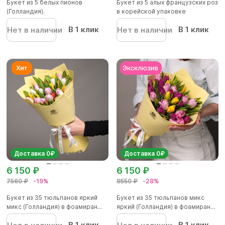
Букет из 5 белых пионов
Букет из 5 алых французских роз
(Голландия).
в корейской упаковке
В 1 клик
В 1 клик
Нет в наличии
Нет в наличии
Доставка 0₽
Доставка 0₽
6 150 ₽
6 150 ₽
7560 ₽
-19%
8550 ₽
-28%
Букет из 35 тюльпанов яркий
Букет из 35 тюльпанов микс
микс (Голландия) в фоамиран...
яркий (Голландия) в фоамиран...
В 1 клик
В 1 клик