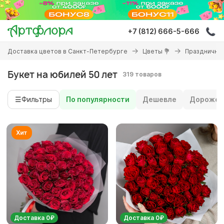
Перейти
к
основному
+7 (812) 666-5-666
содержанию
Вы
Доставка цветов в Санкт-Петербурге
Цветы 💐
Праздничны
здесь
Букет на юбилей 50 лет
319 товаров
☰
Фильтры
По популярности
Дешевле
Дороже
Доставка 0₽
Доставка 0₽