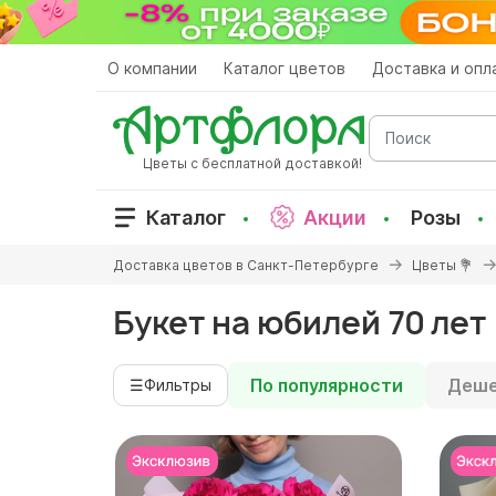
Перейти
к
основному
О компании
Каталог цветов
Доставка и опл
содержанию
Поиск
Цветы с бесплатной доставкой!
Каталог
Акции
Розы
Вы
Доставка цветов в Санкт-Петербурге
Цветы 💐
здесь
Букет на юбилей 70 лет
По популярности
Деше
☰
Фильтры