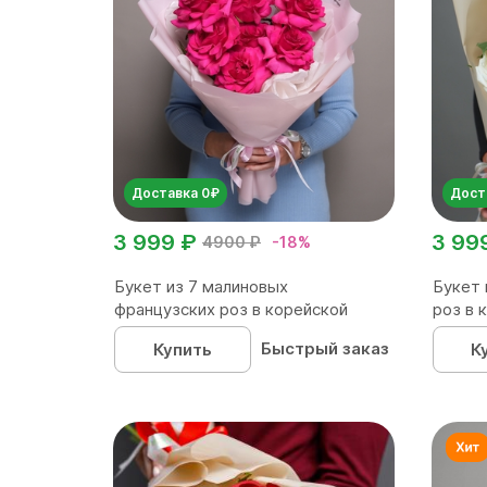
Доставка 0₽
Дост
3 999 ₽
3 99
4900 ₽
-18%
Букет из 7 малиновых
Букет 
французских роз в корейской
роз в 
упаков...
Быстрый заказ
Купить
К