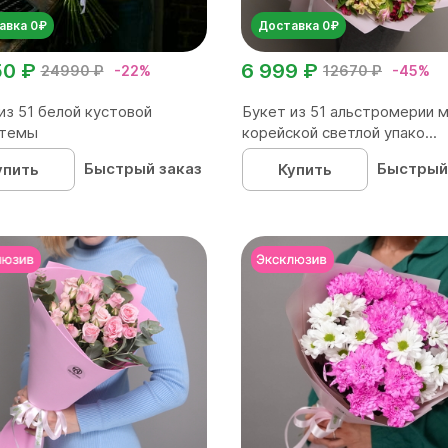
авка 0₽
Доставка 0₽
50 ₽
6 999 ₽
24990 ₽
-22%
12670 ₽
-45%
из 51 белой кустовой
Букет из 51 альстромерии м
нтемы
корейской светлой упако...
Быстрый заказ
Быстрый
упить
Купить