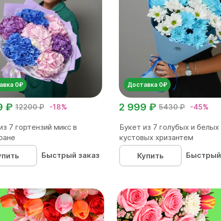
авка 0₽
Доставка 0₽
9 ₽
2 999 ₽
12200 ₽
-18%
5430 ₽
-45%
из 7 гортензий микс в
Букет из 7 голубых и белых
ране
кустовых хризантем
Быстрый заказ
Быстрый
упить
Купить