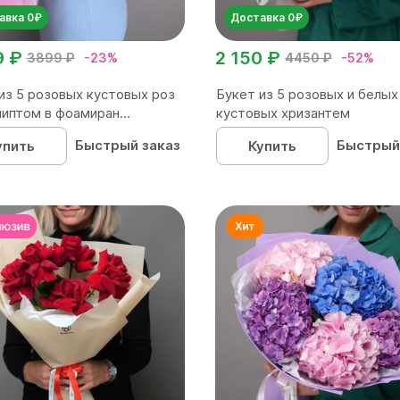
авка 0₽
Доставка 0₽
9 ₽
2 150 ₽
3899 ₽
-23%
4450 ₽
-52%
из 5 розовых кустовых роз
Букет из 5 розовых и белых
липтом в фоамиран...
кустовых хризантем
Быстрый заказ
Быстрый
упить
Купить