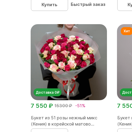
Быстрый заказ
Купить
К
Доставка 0₽
Дост
7 550 ₽
7 55
15300 ₽
-51%
Букет из 51 розы нежный микс
Букет 
(Кения) в корейской матово...
(Кения