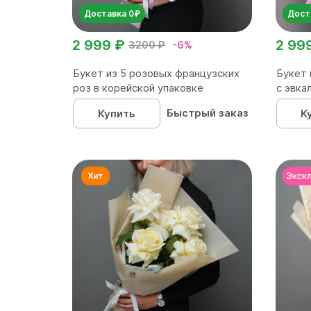
Доставка 0₽
Дост
2 999 ₽
2 99
3200 ₽
-6%
Букет из 5 розовых французских
Букет 
роз в корейской упаковке
с эвка
Быстрый заказ
Купить
К