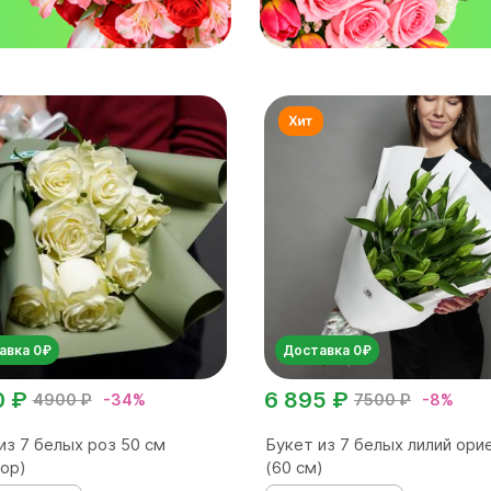
авка 0₽
Доставка 0₽
0 ₽
6 895 ₽
4900 ₽
-34%
7500 ₽
-8%
из 7 белых роз 50 см
Букет из 7 белых лилий ори
ор)
(60 см)