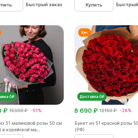
Быстрый заказ
Быстрый
упить
Купить
авка 0₽
Доставка 0₽
0 ₽
8 690 ₽
15300 ₽
-51%
12150 ₽
-28%
из 51 малиновой розы 50 см
Букет из 51 красной розы 5
) в корейской ма...
(РФ)