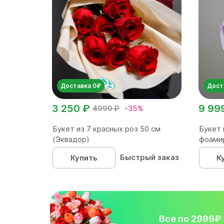
Доставка 0₽
Дост
3 250 ₽
9 99
4990 ₽
-35%
Букет из 7 красных роз 50 см
Букет 
(Эквадор)
фоами
Быстрый заказ
Купить
К
Все по 2999₽