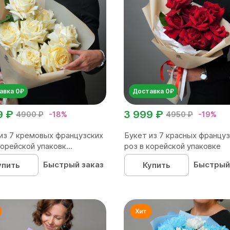
авка 0₽
Доставка 0₽
9 ₽
3 999 ₽
4900 ₽
-18%
4950 ₽
-19%
из 7 кремовых французских
Букет из 7 красных францу
корейской упаковк...
роз в корейской упаковке
Быстрый заказ
Быстрый
упить
Купить