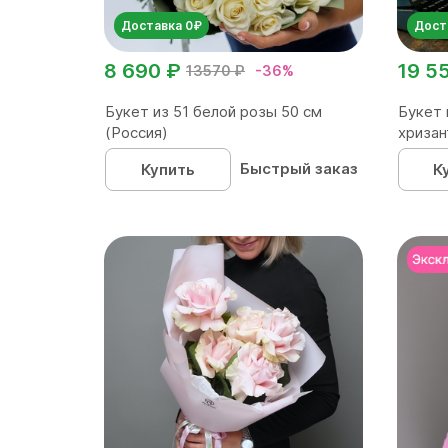
Доставка 0₽
Дост
8 690 ₽
19 5
13570 ₽
-36%
Букет из 51 белой розы 50 см
Букет 
(Россия)
хриза
Быстрый заказ
Купить
К