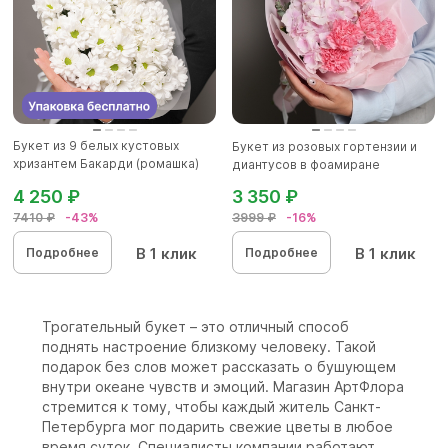
Букет из 9 белых кустовых
Букет из розовых гортензии и
хризантем Бакарди (ромашка)
диантусов в фоамиране
в...
4 250 ₽
3 350 ₽
7410 ₽
-43%
3999 ₽
-16%
В 1 клик
В 1 клик
Подробнее
Подробнее
Трогательный букет – это отличный способ
поднять настроение близкому человеку. Такой
подарок без слов может рассказать о бушующем
внутри океане чувств и эмоций. Магазин АртФлора
стремится к тому, чтобы каждый житель Санкт-
Петербурга мог подарить свежие цветы в любое
время суток. Специалисты компании работают