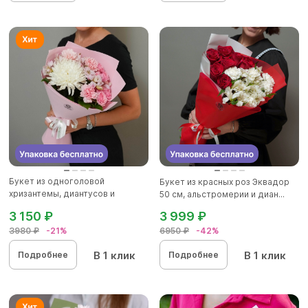
Букет из одноголовой
Букет из красных роз Эквадор
хризантемы, диантусов и
50 см, альстромерии и диан...
альстромер...
3 150 ₽
3 999 ₽
3980 ₽
-21%
6950 ₽
-42%
В 1 клик
В 1 клик
Подробнее
Подробнее