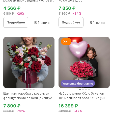
розовых пионовидных кустовы...
70 см (Эквадор)
4 566 ₽
7 850 ₽
6180 ₽
-26%
11950 ₽
-34%
В 1 клик
В 1 клик
Подробнее
Подробнее
Шляпная коробка с красными
Набор размер ХХL с букетом
французскими розами, диантус...
101 малиновая роза Кения (50...
7 890 ₽
16 399 ₽
9850 ₽
-20%
31200 ₽
-47%