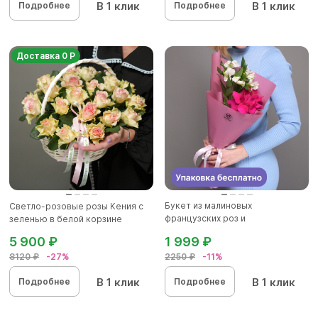
В 1 клик
В 1 клик
Подробнее
Подробнее
Доставка 0 Р
Букет из малиновых
Светло-розовые розы Кения с
французских роз и
зеленью в белой корзине
альстромерии - XS
5 900 ₽
1 999 ₽
8120 ₽
-27%
2250 ₽
-11%
В 1 клик
В 1 клик
Подробнее
Подробнее