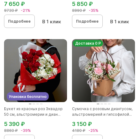
7 650 ₽
5 850 ₽
9730 ₽
-21%
8990 ₽
-35%
В 1 клик
В 1 клик
Подробнее
Подробнее
Доставка 0 Р
Букет из красных роз Эквадор
Сумочка с розовым диантусом,
50 см, альстромерии и диан...
альстромерией и гипсофилой...
5 390 ₽
3 150 ₽
8860 ₽
-39%
4180 ₽
-25%