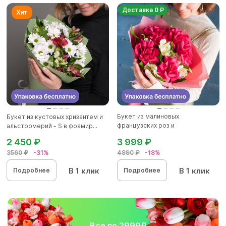
Доставка 0 Р
Букет из малиновых
Букет из кустовых хризантем и
французских роз и
альстромерий - S в фоамир...
альстромерии - М
2 450 ₽
3 999 ₽
3560 ₽
-31%
4890 ₽
-18%
В 1 клик
В 1 клик
Подробнее
Подробнее
Все по 2999₽