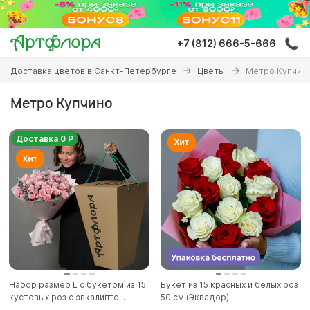
Перейти
к
основному
+7 (812) 666-5-666
содержанию
Вы
Доставка цветов в Санкт-Петербурге
Цветы
Метро Купчин
здесь
Метро Купчино
Доставка 0 Р
Набор размер L с букетом из 15
Букет из 15 красных и белых роз
кустовых роз с эвкалипто...
50 см (Эквадор)