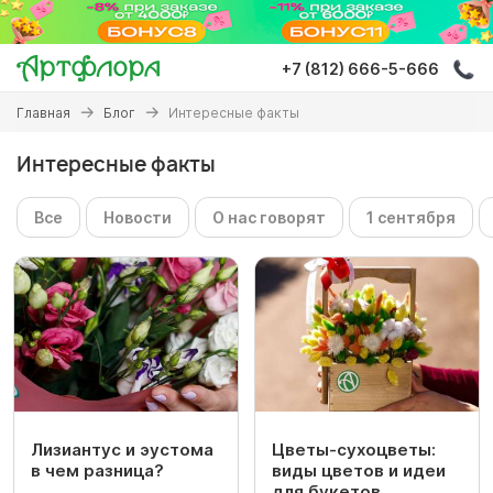
Перейти
к
основному
+7 (812) 666-5-666
содержанию
Вы
Главная
Блог
Интересные факты
здесь
Интересные факты
Все
Новости
О нас говорят
1 сентября
Лизиантус и эустома
Цветы-сухоцветы:
в чем разница?
виды цветов и идеи
для букетов