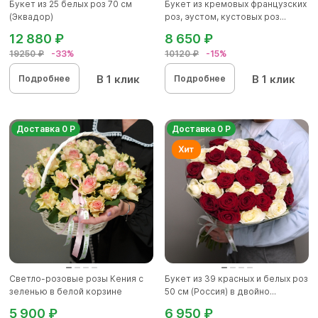
Букет из 25 белых роз 70 см
Букет из кремовых французских
(Эквадор)
роз, эустом, кустовых роз...
12 880 ₽
8 650 ₽
19250 ₽
-33%
10120 ₽
-15%
В 1 клик
В 1 клик
Подробнее
Подробнее
Доставка 0 Р
Доставка 0 Р
Светло-розовые розы Кения с
Букет из 39 красных и белых роз
зеленью в белой корзине
50 см (Россия) в двойно...
5 900 ₽
6 950 ₽