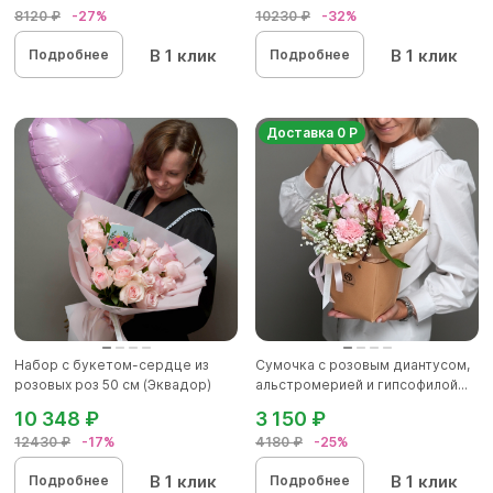
8120 ₽
-27%
10230 ₽
-32%
В 1 клик
В 1 клик
Подробнее
Подробнее
Доставка 0 Р
Набор с букетом-сердце из
Сумочка с розовым диантусом,
розовых роз 50 см (Эквадор)
альстромерией и гипсофилой...
10 348 ₽
3 150 ₽
12430 ₽
-17%
4180 ₽
-25%
В 1 клик
В 1 клик
Подробнее
Подробнее