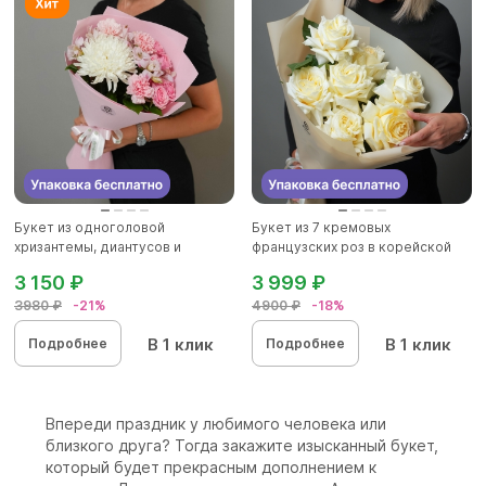
Букет из одноголовой
Букет из 7 кремовых
хризантемы, диантусов и
французских роз в корейской
альстромер...
упаковк...
3 150 ₽
3 999 ₽
3980 ₽
-21%
4900 ₽
-18%
В 1 клик
В 1 клик
Подробнее
Подробнее
Впереди праздник у любимого человека или
близкого друга? Тогда закажите изысканный букет,
который будет прекрасным дополнением к