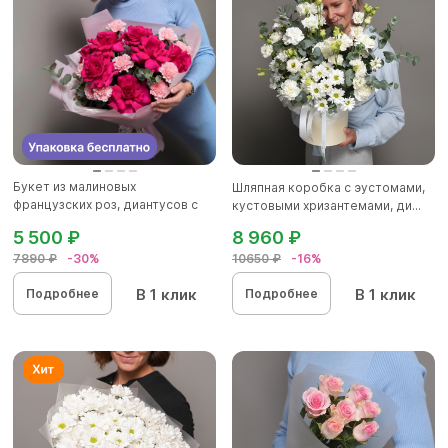
Букет из малиновых
Шляпная коробка с эустомами,
французских роз, диантусов с
кустовыми хризантемами, ди...
эвкалип...
5 500 ₽
8 960 ₽
7890 ₽
-30%
10650 ₽
-16%
В 1 клик
В 1 клик
Подробнее
Подробнее