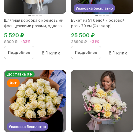
Шляпная коробка с кремовыми
Букет из 51 белой и розовой
французскими розами, одного...
розы 70 см (Эквадор)
5 520 ₽
25 500 ₽
8300 ₽
-33%
36900 ₽
-31%
В 1 клик
В 1 клик
Подробнее
Подробнее
Доставка 0 Р