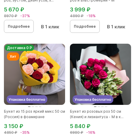
роз, эустом, диантусов, х...
роз и альстромерии - М
5 670 ₽
3 999 ₽
8970 ₽
-37%
4890 ₽
-18%
В 1 клик
В 1 клик
Подробнее
Подробнее
Доставка 0 Р
Букет из 15 роз яркий микс 50 см
Букет из розовых роз 50 см
(Россия) в фоамиране
(Кения) и лизиантуса - М в к...
3 150 ₽
5 840 ₽
4850 ₽
-35%
6980 ₽
-16%