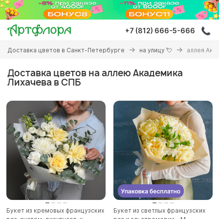
Перейти
к
основному
+7 (812) 666-5-666
содержанию
Вы
Доставка цветов в Санкт-Петербурге
на улицу 💘
аллея Ака
здесь
Доставка цветов на аллею Академика
Лихачева в СПБ
Букет из кремовых французских
Букет из светлых французских