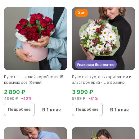
Букет в шляпной коробке из 15
Букет из кустовых хризантем и
красных роз (Кения)
альстромерий - L в фоамир...
2 890 ₽
3 999 ₽
4990 ₽
-42%
5789 ₽
-31%
В 1 клик
В 1 клик
Подробнее
Подробнее