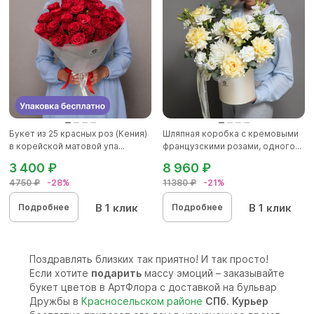
Букет из 25 красных роз (Кения)
Шляпная коробка с кремовыми
в корейской матовой упа...
французскими розами, одного...
3 400 ₽
8 960 ₽
4750 ₽
-28%
11380 ₽
-21%
В 1 клик
В 1 клик
Подробнее
Подробнее
Поздравлять близких так приятно! И так просто!
Если хотите
подарить
массу эмоций – заказывайте
букет цветов в АртФлора с доставкой на бульвар
Дружбы в
Красносельском районе
СПб
.
Курьер