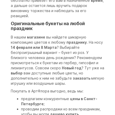
бесплатно привезет его вам в назначенное
время
,
а дальше остается лишь вручить подарок
виновнику торжества и наблюдать за его
реакцией.
Оригинальные букеты на любой
праздник
В нашем
магазине
вы найдете шикарную
композицию цветов к любому
празднику
. На носу
14 февраля или 8 Марта
? Выбирайте
беспроигрышный вариант – букет из роз. У
близкого человека день рождения? Рекомендуем
присмотреться к букетам из гербер, гипсофил и
лизиантусов. Совсем скоро
Новый год
? Тут уже на
выбор
вам доступные любые цветы, но
дополнительно к ним не забудьте
заказать
мягкую
игрушку или воздушные шары.
Покупать в АртФлора выгодно, ведь мы:
предлагаем конкурентные
цены в Санкт-
Петербурге;
проводим распродажи ко всем праздникам,
чтобы вы могли
дешево
купить