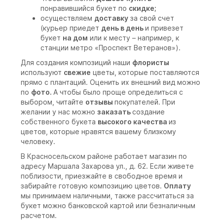
понравившийся букет по
скидке;
осуществляем
доставку
за свой счет
(курьер приедет
день в день
и привезет
букет
на дом
или к месту – например, к
станции метро «Проспект Ветеранов»).
Для создания композиций наши
флористы
используют
свежие
цветы, которые поставляются
прямо с плантаций. Оценить их внешний вид можно
по
фото.
А чтобы было проще определиться с
выбором, читайте
отзывы
покупателей. При
желании у нас можно
заказать
создание
собственного букета
высокого качества
из
цветов, которые нравятся вашему близкому
человеку.
В Красносельском районе работает магазин по
адресу Маршала Захарова ул., д. 62. Если живете
поблизости, приезжайте в свободное время и
забирайте готовую композицию цветов.
Оплату
мы принимаем наличными, также рассчитаться за
букет можно банковской картой или безналичным
расчетом.