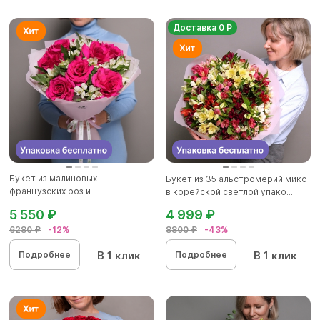
Доставка 0 Р
Букет из малиновых
Букет из 35 альстромерий микс
французских роз и
в корейской светлой упако...
альстромерии - L в...
5 550 ₽
4 999 ₽
6280 ₽
-12%
8800 ₽
-43%
В 1 клик
В 1 клик
Подробнее
Подробнее