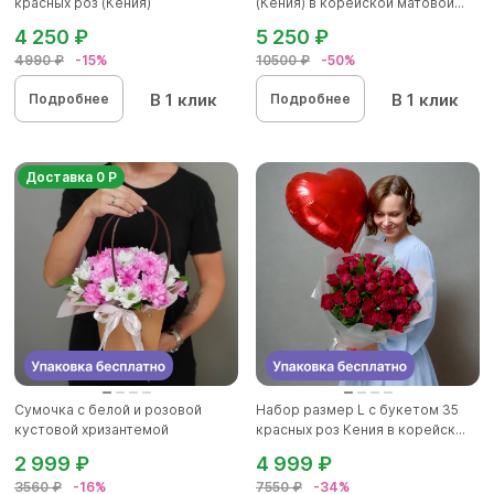
красных роз (Кения)
(Кения) в корейской матовой...
4 250 ₽
5 250 ₽
4990 ₽
-15%
10500 ₽
-50%
В 1 клик
В 1 клик
Подробнее
Подробнее
Доставка 0 Р
Сумочка с белой и розовой
Набор размер L с букетом 35
кустовой хризантемой
красных роз Кения в корейск...
2 999 ₽
4 999 ₽
3560 ₽
-16%
7550 ₽
-34%