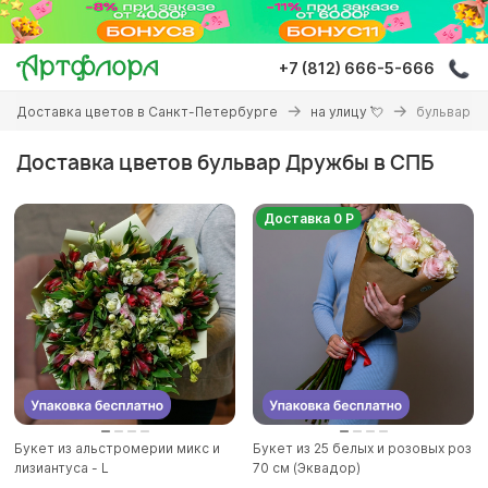
Перейти
к
основному
+7 (812) 666-5-666
содержанию
Вы
Доставка цветов в Санкт-Петербурге
на улицу 💘
бульвар 
здесь
Доставка цветов бульвар Дружбы в СПБ
Доставка 0 Р
Букет из альстромерии микс и
Букет из 25 белых и розовых роз
лизиантуса - L
70 см (Эквадор)