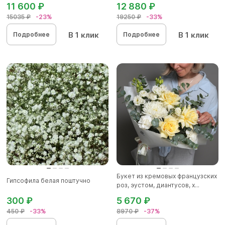
11 600 ₽
12 880 ₽
15035 ₽
-23%
19250 ₽
-33%
В 1 клик
В 1 клик
Подробнее
Подробнее
Букет из кремовых французских
Гипсофила белая поштучно
роз, эустом, диантусов, х...
300 ₽
5 670 ₽
450 ₽
-33%
8970 ₽
-37%