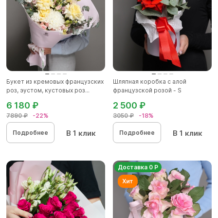
Букет из кремовых французских
Шляпная коробка с алой
роз, эустом, кустовых роз...
французской розой - S
6 180 ₽
2 500 ₽
7890 ₽
-22%
3050 ₽
-18%
В 1 клик
В 1 клик
Подробнее
Подробнее
Доставка 0 Р