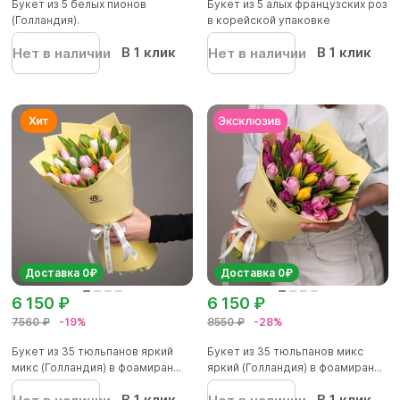
Букет из 5 белых пионов
Букет из 5 алых французских роз
(Голландия).
в корейской упаковке
В 1 клик
В 1 клик
Нет в наличии
Нет в наличии
Доставка 0₽
Доставка 0₽
6 150 ₽
6 150 ₽
7560 ₽
-19%
8550 ₽
-28%
Букет из 35 тюльпанов яркий
Букет из 35 тюльпанов микс
микс (Голландия) в фоамиран...
яркий (Голландия) в фоамиран...
В 1 клик
В 1 клик