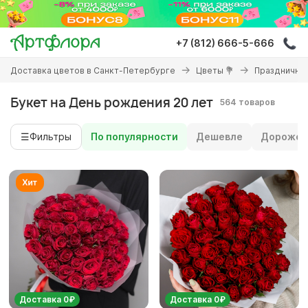
Перейти
к
основному
+7 (812) 666-5-666
содержанию
Вы
Доставка цветов в Санкт-Петербурге
Цветы 💐
Праздничны
здесь
Букет на День рождения 20 лет
564 товаров
☰
Фильтры
По популярности
Дешевле
Дороже
Доставка 0₽
Доставка 0₽