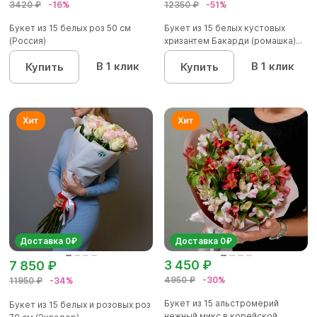
3420 ₽
-16%
12350 ₽
-51%
Букет из 15 белых роз 50 см
Букет из 15 белых кустовых
(Россия)
хризантем Бакарди (ромашка)...
В 1 клик
В 1 клик
Купить
Купить
Доставка 0₽
Доставка 0₽
3 450 ₽
7 850 ₽
4950 ₽
-30%
11950 ₽
-34%
Букет из 15 альстромерий
Букет из 15 белых и розовых роз
нежный микс в корейской