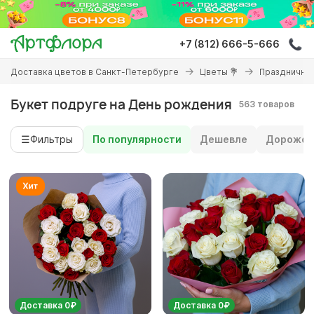
Перейти
к
основному
+7 (812) 666-5-666
содержанию
Вы
Доставка цветов в Санкт-Петербурге
Цветы 💐
Праздничны
здесь
Букет подруге на День рождения
563 товаров
☰
Фильтры
По популярности
Дешевле
Дороже
Доставка 0₽
Доставка 0₽