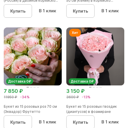
(Россия) в двойной корейско...
50 см (Кения) в корейско...
В 1 клик
В 1 клик
Купить
Купить
Доставка 0₽
Доставка 0₽
7 850 ₽
3 150 ₽
11950 ₽
-34%
3600 ₽
-13%
Букет из 15 розовых роз 70 см
Букет из 15 розовых гвоздик
(Эквадор) Фрутетто
(диантусов) в фоамиране
В 1 клик
В 1 клик
Купить
Купить