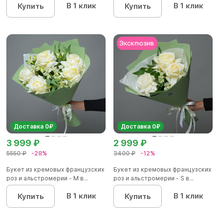
В 1 клик
В 1 клик
Купить
Купить
Доставка 0₽
Доставка 0₽
3 999 ₽
2 999 ₽
5550 ₽
-28%
3400 ₽
-12%
Букет из кремовых французских
Букет из кремовых французских
роз и альстромерии - М в...
роз и альстромерии - S в...
В 1 клик
В 1 клик
Купить
Купить