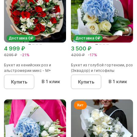
Доставка 0₽
Доставка 0₽
4 999 ₽
3 500 ₽
6295 ₽
-21%
4200 ₽
-17%
Букет из кенийских роз и
Букет из голубой гортензии, роз
альстромерии микс - М+
(Эквадор) и гипсофилы
В 1 клик
В 1 клик
Купить
Купить