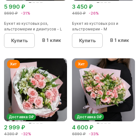
5 990 ₽
3 450 ₽
8690 ₽
-31%
4650 ₽
-26%
Букет из кустовых роз,
Букет из кустовых роз и
альстромерии и диантусов - L
альстромерии - М
В 1 клик
В 1 клик
Купить
Купить
Доставка 0₽
Доставка 0₽
2 999 ₽
4 600 ₽
4380 ₽
-32%
6890 ₽
-33%