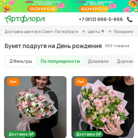
Перейти
к
основному
+7 (812) 666-5-666
содержанию
Вы
Доставка цветов в Санкт-Петербурге
Цветы 💐
Праздничны
здесь
Букет подруге на День рождения
563 товаров
☰
Фильтры
По популярности
Дешевле
Дороже
Доставка 0₽
Доставка 0₽