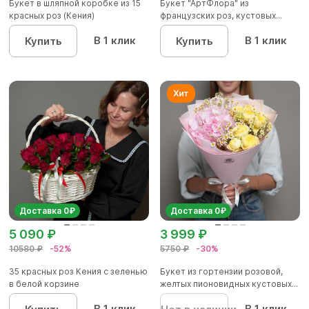
Букет в шляпной коробке из 15
Букет "АртФлора" из
красных роз (Кения)
французских роз, кустовых...
В 1 клик
В 1 клик
Купить
Купить
Доставка 0₽
Доставка 0₽
5 090 ₽
3 999 ₽
10580 ₽
-52%
5750 ₽
-30%
35 красных роз Кения с зеленью
Букет из гортензии розовой,
в белой корзине
желтых пионовидных кустовых...
В 1 клик
В 1 клик