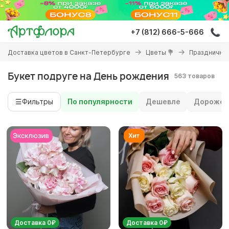
Перейти
к
основному
+7 (812) 666-5-666
содержанию
Вы
Доставка цветов в Санкт-Петербурге
Цветы 💐
Праздничны
здесь
Букет подруге на День рождения
563 товаров
☰
Фильтры
По популярности
Дешевле
Дороже
Доставка 0₽
Доставка 0₽