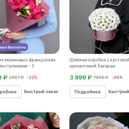
из малиновых французских
Шляпная коробка с кустово
альстромерии - S
хризантемой Бакарди
9 ₽
3 999 ₽
3857 ₽
-22%
7800 ₽
-49%
Быстрый заказ
Быстрый
робнее
Подробнее