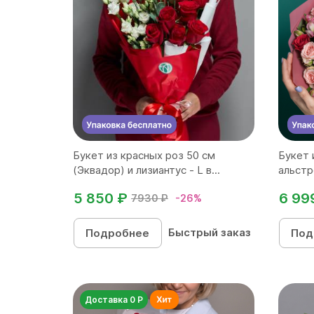
Букет из красных роз 50 см
Букет 
(Эквадор) и лизиантус - L в...
альстр
5 850 ₽
6 99
7930 ₽
-26%
Быстрый заказ
Подробнее
Под
Доставка 0 Р