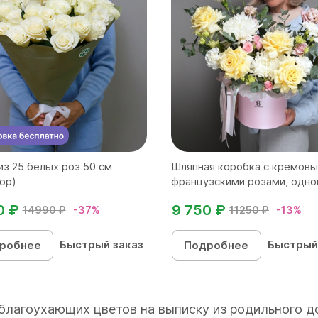
из 25 белых роз 50 см
Шляпная коробка с кремов
ор)
французскими розами, одног
0 ₽
9 750 ₽
14990 ₽
-37%
11250 ₽
-13%
Быстрый заказ
Быстрый
робнее
Подробнее
благоухающих цветов на выписку из родильного д