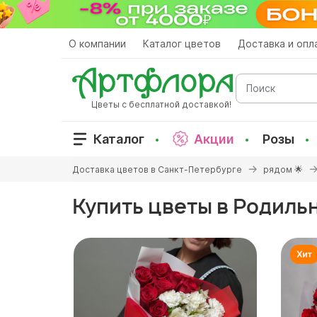
Перейти
к
основному
О компании
Каталог цветов
Доставка и опл
содержанию
Поиск
Цветы с бесплатной доставкой!
Каталог
Акции
Розы
Вы
Доставка цветов в Санкт-Петербурге
рядом 🌟
здесь
Купить цветы в Родиль