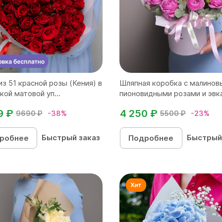
из 51 красной розы (Кения) в
Шляпная коробка с малино
кой матовой уп...
пионовидными розами и эвка
9 ₽
4 250 ₽
9690 ₽
-38%
5500 ₽
-23%
Быстрый заказ
Быстрый
робнее
Подробнее