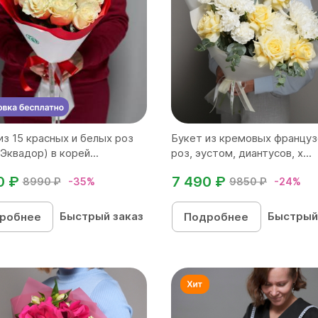
из 15 красных и белых роз
Букет из кремовых француз
Эквадор) в корей...
роз, эустом, диантусов, х...
0 ₽
7 490 ₽
8990 ₽
-35%
9850 ₽
-24%
Быстрый заказ
Быстрый
робнее
Подробнее