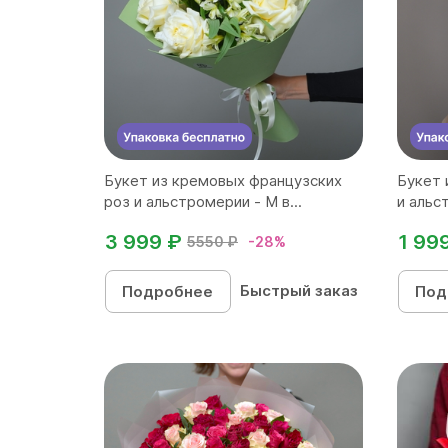
Букет из кремовых французских
Букет 
роз и альстромерии - М в...
и альс
3 999 ₽
1 99
5550 ₽
-28%
Быстрый заказ
Подробнее
Под