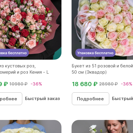
из кустовых роз,
Букет из 51 розовой и бело
омерий и роз Кения - L
50 см (Эквадор)
9 ₽
18 680 ₽
10980 ₽
-36%
28980 ₽
-36%
Быстрый заказ
Быстрый
робнее
Подробнее