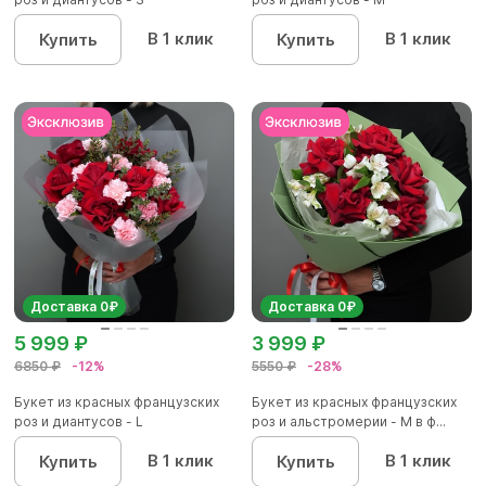
В 1 клик
В 1 клик
Купить
Купить
Доставка 0₽
Доставка 0₽
5 999 ₽
3 999 ₽
6850 ₽
-12%
5550 ₽
-28%
Букет из красных французских
Букет из красных французских
роз и диантусов - L
роз и альстромерии - М в ф...
В 1 клик
В 1 клик
Купить
Купить