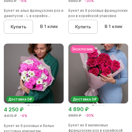
5860 ₽
-6%
6980 ₽
-30%
Букет из алых французских роз и
Букет из 9 розовых французских
диантусов - L в корейск...
роз в корейской упаковке
В 1 клик
В 1 клик
Купить
Купить
Доставка 0₽
Доставка 0₽
4 890 ₽
4 250 ₽
6980 ₽
-30%
4410 ₽
-4%
Букет из 9 малиновых
Букет из 9 розовых и белых
французских роз в корейской
кустовых хризантем