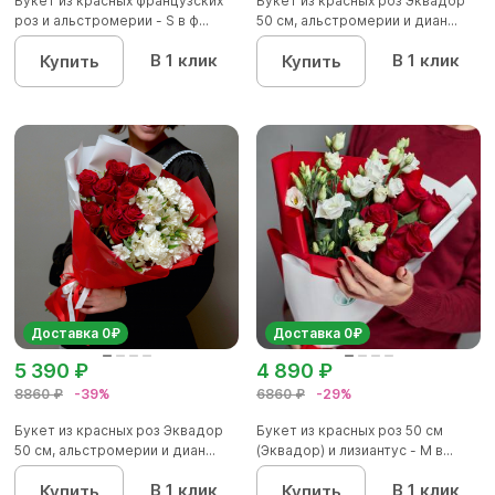
Букет из красных французских
Букет из красных роз Эквадор
роз и альстромерии - S в ф...
50 см, альстромерии и диан...
В 1 клик
В 1 клик
Купить
Купить
Доставка 0₽
Доставка 0₽
5 390 ₽
4 890 ₽
8860 ₽
-39%
6860 ₽
-29%
Букет из красных роз Эквадор
Букет из красных роз 50 см
50 см, альстромерии и диан...
(Эквадор) и лизиантус - М в...
В 1 клик
В 1 клик
Купить
Купить