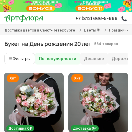
Перейти
к
основному
+7 (812) 666-5-666
содержанию
Вы
Доставка цветов в Санкт-Петербурге
Цветы 💐
Праздничны
здесь
Букет на День рождения 20 лет
564 товаров
☰
Фильтры
По популярности
Дешевле
Дороже
Доставка 0₽
Доставка 0₽