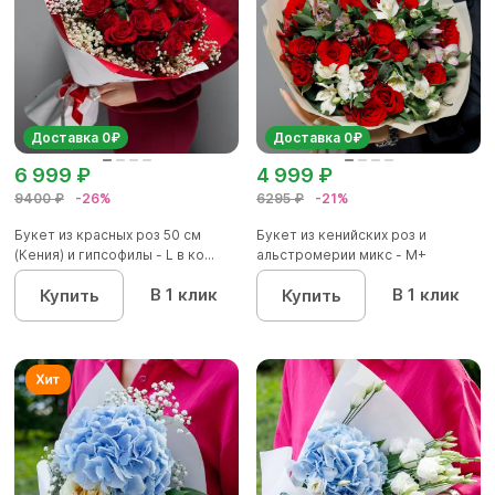
Доставка 0₽
Доставка 0₽
6 999 ₽
4 999 ₽
9400 ₽
-26%
6295 ₽
-21%
Букет из красных роз 50 см
Букет из кенийских роз и
(Кения) и гипсофилы - L в ко...
альстромерии микс - М+
В 1 клик
В 1 клик
Купить
Купить