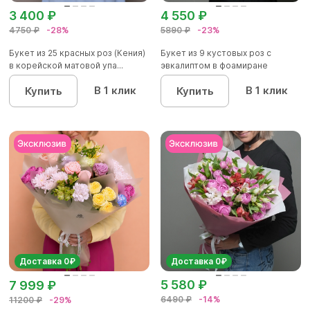
3 400 ₽
4 550 ₽
4750 ₽
-28%
5890 ₽
-23%
Букет из 25 красных роз (Кения)
Букет из 9 кустовых роз с
в корейской матовой упа...
эвкалиптом в фоамиране
В 1 клик
В 1 клик
Купить
Купить
Доставка 0₽
Доставка 0₽
5 580 ₽
7 999 ₽
6490 ₽
-14%
11200 ₽
-29%