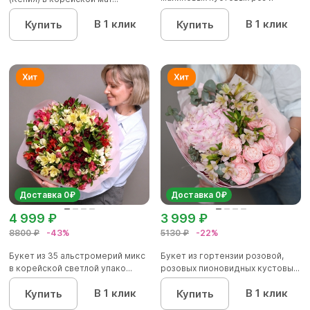
альстроме...
В 1 клик
В 1 клик
Купить
Купить
Доставка 0₽
Доставка 0₽
4 999 ₽
3 999 ₽
8800 ₽
-43%
5130 ₽
-22%
Букет из 35 альстромерий микс
Букет из гортензии розовой,
в корейской светлой упако...
розовых пионовидных кустовы...
В 1 клик
В 1 клик
Купить
Купить