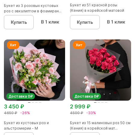
Букет из 51 красной розы
Букет из 3 розовых кустовых
(Кения) в корейской матовой
роз с эвкалиптом в фоамиран...
уп...
В 1 клик
В 1 клик
Купить
Купить
Доставка 0₽
Доставка 0₽
3 450 ₽
2 999 ₽
4650 ₽
-26%
4500 ₽
-33%
Букет из кустовых роз и
Букет из 15 малиновых роз 50 см
альстромерии - М
(Кения) в корейской мат...