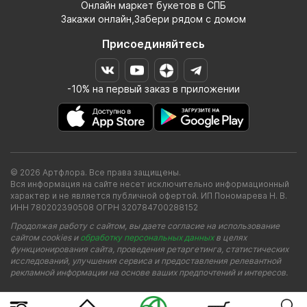
Онлайн маркет букетов в СПБ
Закажи онлайн,Забери рядом с домом
Присоединяйтесь
-10% на первый заказ в приложении
© 2026 Артфлора. Все права защищены.
Вся информация на сайте несет исключительно информационный
характер и не является публичной офертой. ИП Пономарева Н. В.
ИНН 780202390508 ОГРН 320784700288152
Продолжая работу с сайтом, вы даете согласие на использование
сайтом cookies и
обработку персональных данных
в целях
функционирования сайта, проведения ретаргетинга, статистических
исследований, улучшения сервиса и предоставления релевантной
рекламной информации на основе ваших предпочтений и интересов.