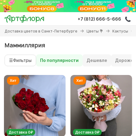
Перейти
к
основному
+7 (812) 666-5-666
содержанию
Вы
Доставка цветов в Санкт-Петербурге
Цветы 💐
Кактусы
здесь
Маммиллярия
☰
Фильтры
По популярности
Дешевле
Дороже
Доставка 0₽
Доставка 0₽