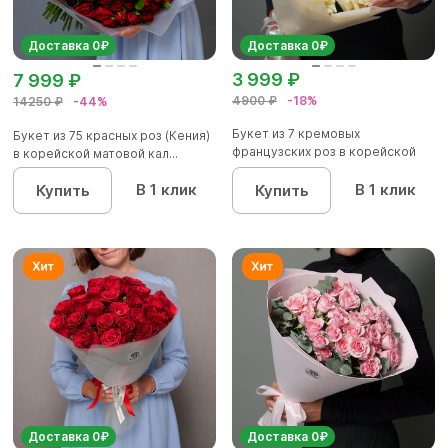
Доставка 0₽
Доставка 0₽
3 999 ₽
7 999 ₽
4900 ₽
-18%
14250 ₽
-44%
Букет из 7 кремовых
Букет из 75 красных роз (Кения)
французских роз в корейской
в корейской матовой кал...
упаковк...
В 1 клик
В 1 клик
Купить
Купить
Доставка 0₽
Доставка 0₽