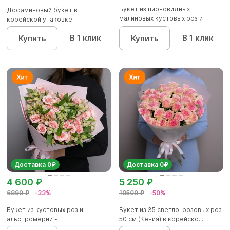
Букет из пионовидных
Дофаминовый букет в
малиновых кустовых роз и
корейской упаковке
альстроме...
В 1 клик
В 1 клик
Купить
Купить
Доставка 0₽
Доставка 0₽
4 600 ₽
5 250 ₽
6890 ₽
-33%
10500 ₽
-50%
Букет из кустовых роз и
Букет из 35 светло-розовых роз
альстромерии - L
50 см (Кения) в корейско...