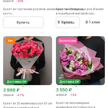
5320 ₽
-25%
Букет из гортензии розовой, малиновых пионовидных
Букет из 35 красных роз (Кения)
кусто...
в корейской матовой кал...
В 1 клик
В 1 клик
Купить
Купить
Доставка 0₽
Доставка 0₽
3 550 ₽
3 999 ₽
4060 ₽
-13%
7500 ₽
-47%
Букет из пионовидных
Букет из 25 малиновых роз 50 см
малиновых кустовых роз и
(Кения) в корейской мат...