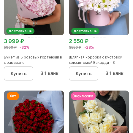
Доставка 0₽
Доставка 0₽
3 999 ₽
2 550 ₽
5900 ₽
-32%
3550 ₽
-28%
Букет из 3 розовых гортензий в
Шляпная коробка с кустовой
фоамиране
хризантемой Бакарди - S
В 1 клик
В 1 клик
Купить
Купить