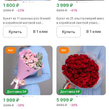
1 600 ₽
3 999 ₽
2090 ₽
-23%
6800 ₽
-41%
Букет из 11 красных роз (Кения)
Букет из 25 альстромерий микс
в корейской матовой кал...
в корейской светлой упако...
В 1 клик
В 1 клик
Купить
Купить
Доставка 0₽
Доставка 0₽
5 999 ₽
1 999 ₽
9690 ₽
-38%
3299 ₽
-39%