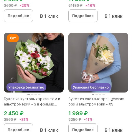
3600 ₽
-29%
21130 ₽
-46%
В 1 клик
В 1 клик
Подробнее
Подробнее
Букет из кустовых хризантем и
Букет из светлых французских
альстромерий - S в фоамир...
роз и альстромерии - XS
2 450 ₽
1 999 ₽
3560 ₽
-31%
2250 ₽
-11%
В 1 клик
В 1 клик
Подробнее
Подробнее