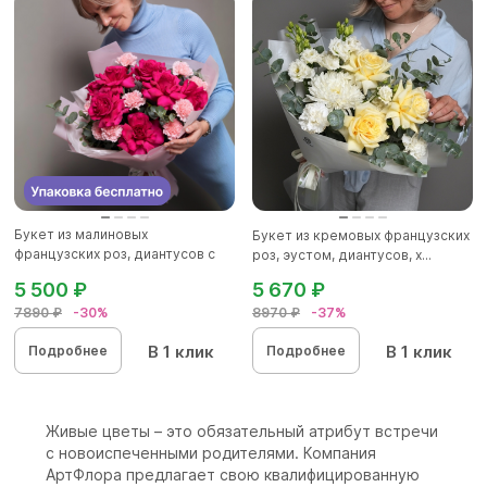
Букет из малиновых
Букет из кремовых французских
французских роз, диантусов с
роз, эустом, диантусов, х...
эвкалип...
5 500 ₽
5 670 ₽
7890 ₽
-30%
8970 ₽
-37%
В 1 клик
В 1 клик
Подробнее
Подробнее
Живые цветы – это обязательный атрибут встречи
с новоиспеченными родителями. Компания
АртФлора предлагает свою квалифицированную