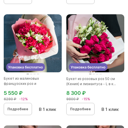
Букет из малиновых
Букет из розовых роз 50 см
французских роз и
(Кения) и лизиантуса - L в к...
альстромерии - L
5 550 ₽
8 300 ₽
6280 ₽
-12%
9800 ₽
-15%
В 1 клик
В 1 клик
Подробнее
Подробнее