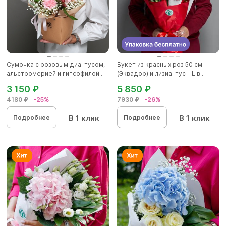
Сумочка с розовым диантусом,
Букет из красных роз 50 см
альстромерией и гипсофилой...
(Эквадор) и лизиантус - L в...
3 150 ₽
5 850 ₽
4180 ₽
-25%
7930 ₽
-26%
В 1 клик
В 1 клик
Подробнее
Подробнее