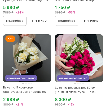
французскими розами, одного...
роз Кения с зеленью в кор...
5 980 ₽
1 750 ₽
7880 ₽
-24%
3690 ₽
-53%
В 1 клик
В 1 клик
Подробнее
Подробнее
Букет из 5 кремовых
Букет из розовых роз 50 см
французских роз в корейской
(Кения) и лизиантуса - L в к...
упаковк...
2 999 ₽
8 300 ₽
3800 ₽
-21%
9800 ₽
-15%