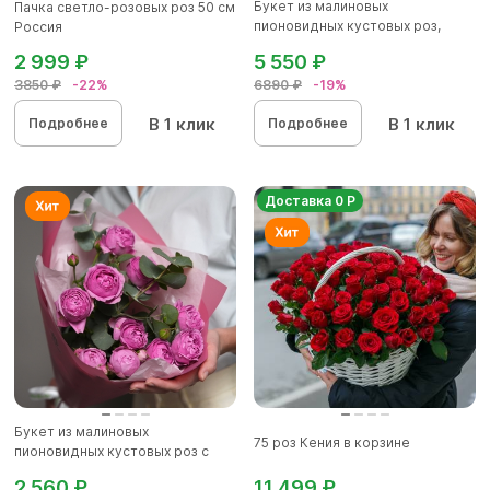
Букет из малиновых
Пачка светло-розовых роз 50 см
пионовидных кустовых роз,
Россия
хризантемы...
2 999 ₽
5 550 ₽
3850 ₽
-22%
6890 ₽
-19%
В 1 клик
В 1 клик
Подробнее
Подробнее
Доставка 0 Р
Букет из малиновых
75 роз Кения в корзине
пионовидных кустовых роз с
эвкалипто...
2 560 ₽
11 499 ₽