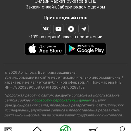
Онлайн маркет букетов в СПБ
Закажи онлайн,Забери рядом с домом
Присоединяйтесь
-10% на первый заказ в приложении
© 2026 Артфлора. Все права защищены.
Вся информация на сайте несет исключительно информационный
характер и не является публичной офертой. ИП Пономарева Н. В.
ИНН 780202390508 ОГРН 320784700288152
Продолжая работу с сайтом, вы даете согласие на использование
сайтом cookies и
обработку персональных данных
в целях
функционирования сайта, проведения ретаргетинга, статистических
исследований, улучшения сервиса и предоставления релевантной
рекламной информации на основе ваших предпочтений и интересов.