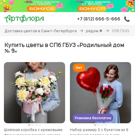
Перейти
к
основному
+7 (812) 666-5-666
содержанию
Вы
Доставка цветов в Санкт-Петербурге
рядом 🌟
СПб ГБУЗ «
здесь
Купить цветы в СПб ГБУЗ «Родильный дом
№ 9»
Шляпная коробка с кремовыми
Набор размер S с букетом из 9