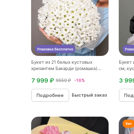
Букет из 21 белых кустовых
Букет 
хризантем Бакарди (ромашка)...
см, кус
7 999 ₽
3 99
9550 ₽
-16%
Быстрый заказ
Подробнее
Под