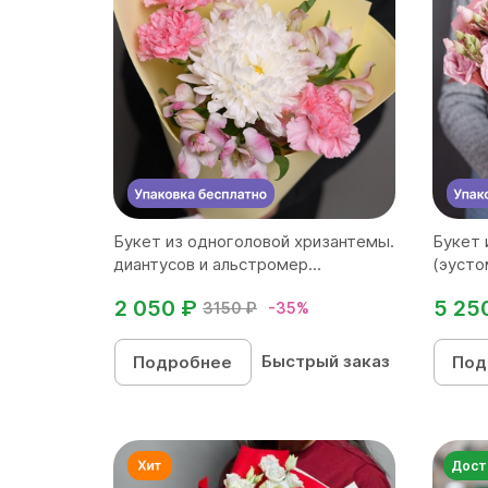
Букет из одноголовой хризантемы.
Букет 
диантусов и альстромер...
(эусто
2 050 ₽
5 25
3150 ₽
-35%
Быстрый заказ
Подробнее
Под
Дост