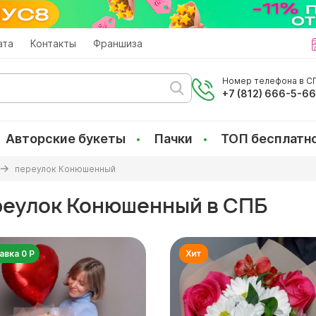
ата
Контакты
Франшиза
Номер телефона в СП
+7 (812) 666-5-6
Авторские букеты
Пачки
ТОП бесплатн
переулок Конюшенный
ереулок Конюшенный в СПБ
авка 0 Р