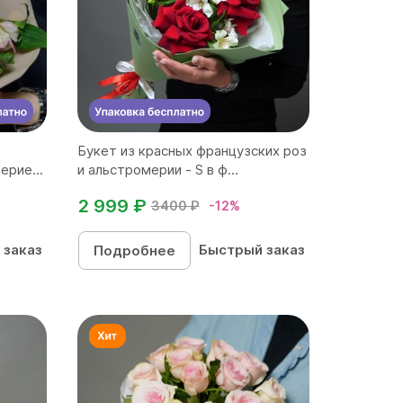
Букет из красных французских роз
ерие...
и альстромерии - S в ф...
2 999 ₽
3400 ₽
-12%
 заказ
Быстрый заказ
Подробнее