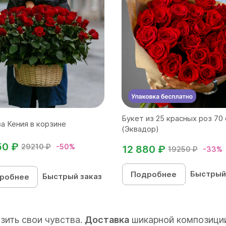
Букет из 25 красных роз 70
за Кения в корзине
(Эквадор)
50 ₽
29210 ₽
-50%
12 880 ₽
19250 ₽
-33%
Быстрый
Подробнее
Быстрый заказ
робнее
зить свои чувства.
Доставка
шикарной композици