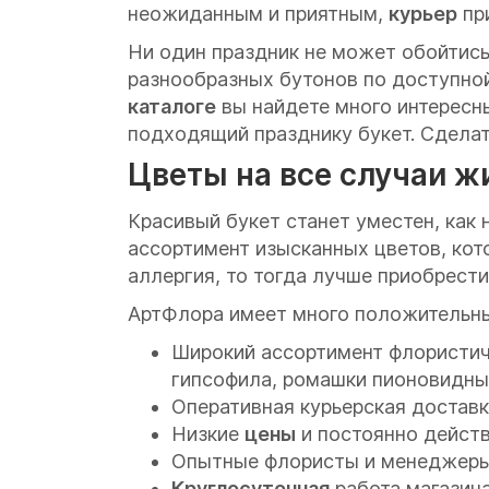
неожиданным и приятным,
курьер
пр
Ни один праздник не может обойтись
разнообразных бутонов по доступно
каталоге
вы найдете много интересн
подходящий празднику букет. Сдела
Цветы на все случаи ж
Красивый букет станет уместен, как 
ассортимент изысканных цветов, кото
аллергия, то тогда лучше приобрести
АртФлора имеет много положитель
Широкий ассортимент флористи
гипсофила, ромашки пионовидные 
Оперативная курьерская доставк
Низкие
цены
и постоянно дейс
Опытные флористы и менеджеры,
Круглосуточная
работа магазина