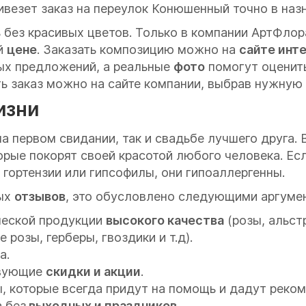
ивезет заказ на переулок Конюшенный точно в на
 без красивых цветов. Только в компании АртФло
й
цене
. Заказать композицию можно на
сайте инт
ых предложений, а реальные
фото
помогут оценить
ть заказ можно на сайте компании, выбрав нужну
изни
на первом свидании, так и свадьбе лучшего друга. 
рые покорят своей красотой любого человека. Есл
 гортензии или гипсофилы, они гипоаллергенны.
ных
отзывов
, это обусловлено следующими аргуме
ческой продукции
высокого качества
(розы, альст
розы, герберы, гвоздики и т.д).
а.
твующие
скидки и акции
.
 которые всегда придут на помощь и дадут реком
 без
выходных и праздников
.