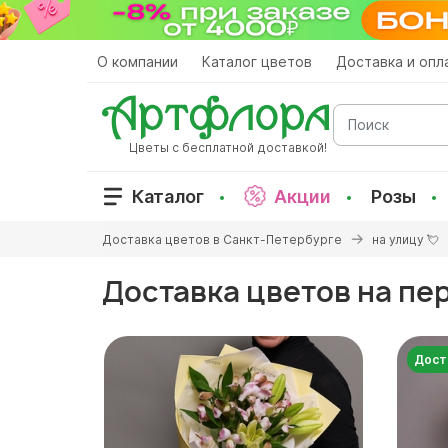
Перейти
к
основному
О компании
Каталог цветов
Доставка и опл
содержанию
Поиск
Цветы с бесплатной доставкой!
Каталог
Акции
Розы
Вы
Доставка цветов в Санкт-Петербурге
на улицу 💘
здесь
Доставка цветов на п
Дост