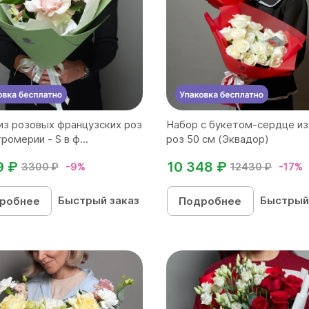
из розовых французских роз
Набор с букетом-сердце из
ромерии - S в ф...
роз 50 см (Эквадор)
9 ₽
10 348 ₽
3300 ₽
-9%
12430 ₽
-17%
Быстрый заказ
Быстрый
робнее
Подробнее