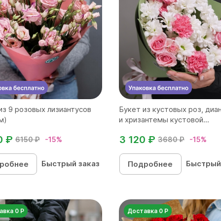
из 9 розовых лизиантусов
Букет из кустовых роз, диа
м)
и хризантемы кустовой...
0 ₽
3 120 ₽
6150 ₽
-15%
3680 ₽
-15%
Быстрый заказ
Быстрый
робнее
Подробнее
авка 0 Р
Доставка 0 Р