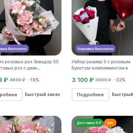
из розовых роз Эквадор 50
Набор размер S с розовым
товых роз с диан...
букетом-комплиментом в
корейск...
9 ₽
3 100 ₽
4890 ₽
-18%
3999 ₽
-22%
Быстрый заказ
Быстрый
робнее
Подробнее
Доставка 0 Р