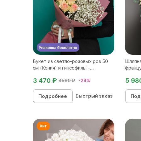
Букет из светло-розовых роз 50
Шляпна
см (Кения) и гипсофилы -...
францу
3 470 ₽
5 98
4560 ₽
-24%
Быстрый заказ
Подробнее
Под