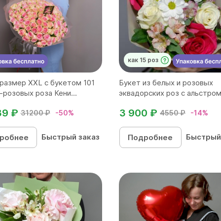
как 15 роз
размер ХХL с букетом 101
Букет из белых и розовых
-розовых роза Кени...
эквадорских роз с альстром
39 ₽
3 900 ₽
31200 ₽
-50%
4550 ₽
-14%
Быстрый заказ
Быстрый
робнее
Подробнее