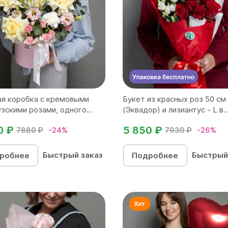
я коробка с кремовыми
Букет из красных роз 50 см
зскими розами, одного...
(Эквадор) и лизиантус - L в..
0 ₽
5 850 ₽
7880 ₽
-24%
7930 ₽
-26%
Быстрый заказ
Быстрый
робнее
Подробнее