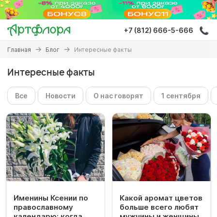
Перейти
к
основному
+7 (812) 666-5-666
содержанию
Вы
Главная
Блог
Интересные факты
здесь
Интересные факты
Все
Новости
О нас говорят
1 сентября
Именины Ксении по
Какой аромат цветов
православному
больше всего любят
календарю: когда
мужчины и женщины